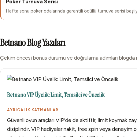
Poker Turnuva Serisi
Hafta sonu poker odalarında garantili ödüllü turnuva serisi başlı
Betnano Blog Yazıları
Çekim öncesi bonus durumu ve doğrulama adımları blogda n
Betnano VIP Üyelik: Limit, Temsilci ve Öncelik
AYRICALIK KATMANLARI
Güvenli oyun araçları VIP’de de aktiftir; limit koymak zayı
disiplindir. VIP hediyeler nakit, free spin veya deneyim o