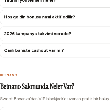
Yatırım yöntemleri neler?
Hoş geldin bonusu nasıl aktif edilir?
2026 kampanya takvimi nerede?
Canlı bahiste cashout var mı?
BETNANO
Betnano Salonunda Neler Var?
Sweet Bonanza’dan VIP blackjack’e uzanan pratik bir bakış.