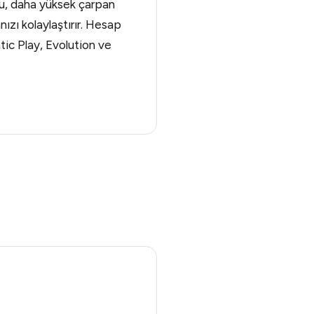
nu, daha yüksek çarpan
zı kolaylaştırır. Hesap
ic Play, Evolution ve