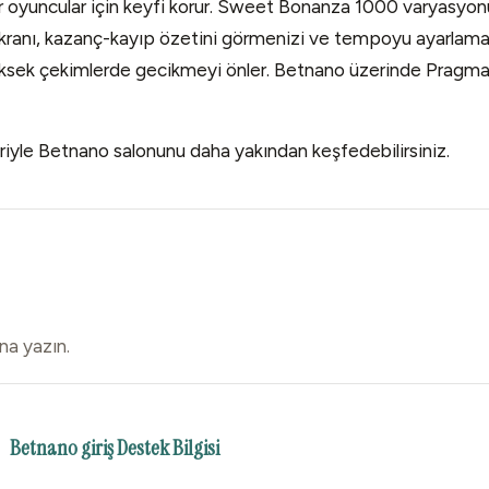
er oyuncular için keyfi korur. Sweet Bonanza 1000 varyasyo
kranı, kazanç-kayıp özetini görmenizi ve tempoyu ayarlamanı
ksek çekimlerde gecikmeyi önler. Betnano üzerinde Pragmat
iyle Betnano salonunu daha yakından keşfedebilirsiniz.
a yazın.
Betnano giriş Destek Bilgisi