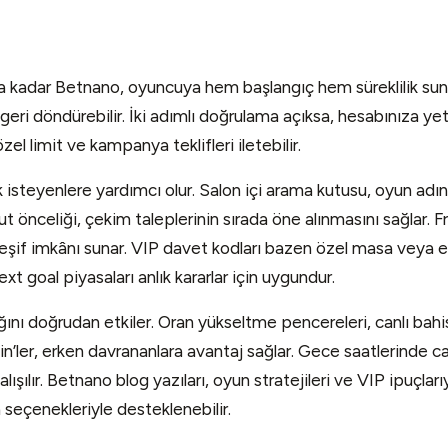
a kadar Betnano, oyuncuya hem başlangıç hem süreklilik sun
 geri döndürebilir. İki adımlı doğrulama açıksa, hesabınıza yetk
zel limit ve kampanya teklifleri iletebilir.
ek isteyenlere yardımcı olur. Salon içi arama kutusu, oyun ad
t önceliği, çekim taleplerinin sırada öne alınmasını sağlar. 
keşif imkânı sunar. VIP davet kodları bazen özel masa veya ex
ext goal piyasaları anlık kararlar için uygundur.
ığını doğrudan etkiler. Oran yükseltme pencereleri, canlı bahis
pin’ler, erken davrananlara avantaj sağlar. Gece saatlerinde can
lışılır. Betnano blog yazıları, oyun stratejileri ve VIP ipuçla
 seçenekleriyle desteklenebilir.