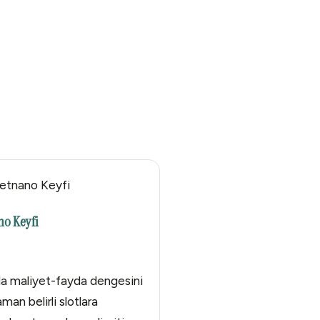
no Keyfi
da maliyet-fayda dengesini
man belirli slotlara