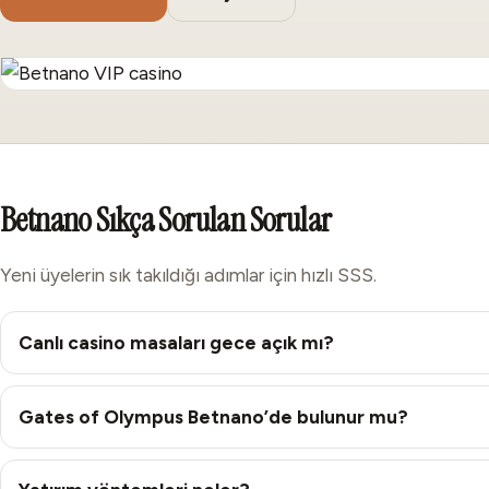
Betnano Sıkça Sorulan Sorular
Yeni üyelerin sık takıldığı adımlar için hızlı SSS.
Canlı casino masaları gece açık mı?
Gates of Olympus Betnano’de bulunur mu?