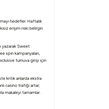
mayı hedefler. Haftalık
isiz erişim riski belirgin
ını yazarak Sweet
Free spin kampanyaları,
clusive turnuva girişi için
te kritik anlarda ekstra
lı casino trafiği artar;
rıyla makaleyi tamamlar.