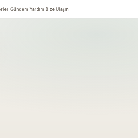
rler
Gündem
Yardım
Bize Ulaşın