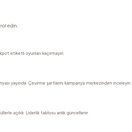
rol edin.
kpot etiketli oyunları kaçırmayın.
nyası yayında. Çevirme şartlarını kampanya merkezinden inceleyin.
rle açıldı. Liderlik tablosu anlık güncellenir.