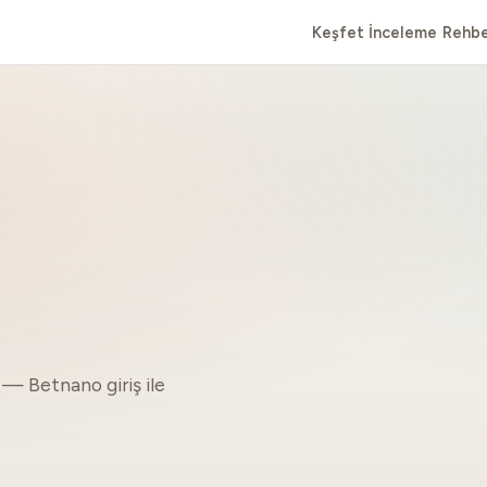
Keşfet
İnceleme
Rehbe
— Betnano giriş ile