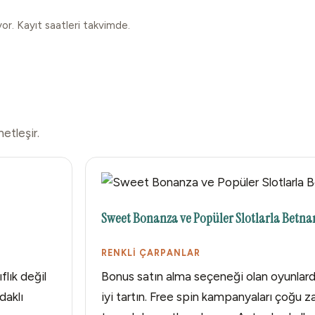
yor. Kayıt saatleri takvimde.
etleşir.
Sweet Bonanza ve Popüler Slotlarla Betna
RENKLI ÇARPANLAR
flık değil
Bonus satın alma seçeneği olan oyunlar
daklı
iyi tartın. Free spin kampanyaları çoğu za