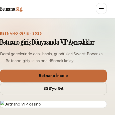
Betnano
Bilgi
Keşfet
BETNANO GIRIŞ · 2026
Betnano giriş Dünyasında VIP Ayrıcalıklar
İnceleme
Derbi gecelerinde canlı bahis, gündüzleri Sweet Bonanza
Rehberler
— Betnano giriş ile salona dönmek kolay.
Gündem
Betnano İncele
Yardım
SSS’ye Git
Bize Ulaşın