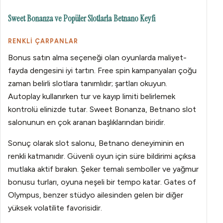
Sweet Bonanza ve Popüler Slotlarla Betnano Keyfi
RENKLI ÇARPANLAR
Bonus satın alma seçeneği olan oyunlarda maliyet-
fayda dengesini iyi tartın. Free spin kampanyaları çoğu
zaman belirli slotlara tanımlıdır; şartları okuyun.
Autoplay kullanırken tur ve kayıp limiti belirlemek
kontrolü elinizde tutar. Sweet Bonanza, Betnano slot
salonunun en çok aranan başlıklarından biridir.
Sonuç olarak slot salonu, Betnano deneyiminin en
renkli katmanıdır. Güvenli oyun için süre bildirimi açıksa
mutlaka aktif bırakın. Şeker temalı semboller ve yağmur
bonusu turları, oyuna neşeli bir tempo katar. Gates of
Olympus, benzer stüdyo ailesinden gelen bir diğer
yüksek volatilite favorisidir.