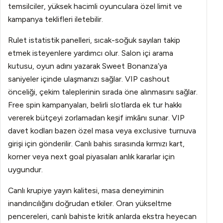
temsilciler, yüksek hacimli oyunculara özel limit ve
kampanya teklifleri iletebilir.
Rulet istatistik panelleri, sıcak-soğuk sayıları takip
etmek isteyenlere yardımcı olur. Salon içi arama
kutusu, oyun adını yazarak Sweet Bonanza’ya
saniyeler içinde ulaşmanızı sağlar. VIP cashout
önceliği, çekim taleplerinin sırada öne alınmasını sağlar.
Free spin kampanyaları, belirli slotlarda ek tur hakkı
vererek bütçeyi zorlamadan keşif imkânı sunar. VIP
davet kodları bazen özel masa veya exclusive turnuva
girişi için gönderilir. Canlı bahis sırasında kırmızı kart,
korner veya next goal piyasaları anlık kararlar için
uygundur.
Canlı krupiye yayın kalitesi, masa deneyiminin
inandırıcılığını doğrudan etkiler. Oran yükseltme
pencereleri, canlı bahiste kritik anlarda ekstra heyecan