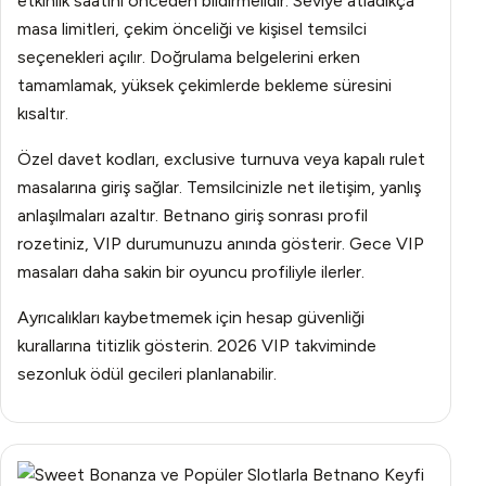
etkinlik saatini önceden bildirmelidir. Seviye atladıkça
masa limitleri, çekim önceliği ve kişisel temsilci
seçenekleri açılır. Doğrulama belgelerini erken
tamamlamak, yüksek çekimlerde bekleme süresini
kısaltır.
Özel davet kodları, exclusive turnuva veya kapalı rulet
masalarına giriş sağlar. Temsilcinizle net iletişim, yanlış
anlaşılmaları azaltır. Betnano giriş sonrası profil
rozetiniz, VIP durumunuzu anında gösterir. Gece VIP
masaları daha sakin bir oyuncu profiliyle ilerler.
Ayrıcalıkları kaybetmemek için hesap güvenliği
kurallarına titizlik gösterin. 2026 VIP takviminde
sezonluk ödül gecileri planlanabilir.