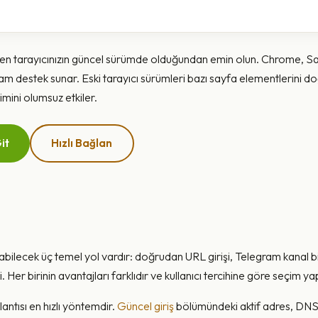
en tarayıcınızın güncel sürümde olduğundan emin olun. Chrome, Sa
 tam destek sunar. Eski tarayıcı sürümleri bazı sayfa elementlerini d
mini olumsuz etkiler.
it
Hızlı Bağlan
ılabilecek üç temel yol vardır: doğrudan URL girişi, Telegram kanal bi
 Her birinin avantajları farklıdır ve kullanıcı tercihine göre seçim yapı
ntısı en hızlı yöntemdir.
Güncel giriş
bölümündeki aktif adres, DNS