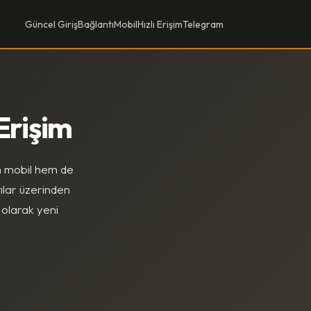
Güncel Giriş
Bağlantı
Mobil
Hızlı Erişim
Telegram
Erişim
em mobil hem de
ılar üzerinden
 olarak yeni