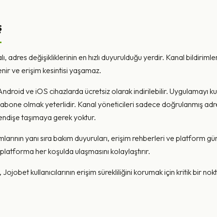
ş
 adres değişikliklerinin en hızlı duyurulduğu yerdir. Kanal bildirimler
nir ve erişim kesintisi yaşamaz.
droid ve iOS cihazlarda ücretsiz olarak indirilebilir. Uygulamayı 
 abone olmak yeterlidir. Kanal yöneticileri sadece doğrulanmış adres
 endişe taşımaya gerek yoktur.
arının yanı sıra bakım duyuruları, erişim rehberleri ve platform gün
ın platforma her koşulda ulaşmasını kolaylaştırır.
ojobet kullanıcılarının erişim sürekliliğini korumak için kritik bir nokt