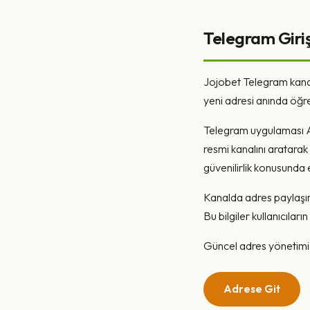
Telegram Giri
Jojobet Telegram kanalı,
yeni adresi anında öğre
Telegram uygulaması An
resmi kanalını aratarak
güvenilirlik konusunda
Kanalda adres paylaşıml
Bu bilgiler kullanıcılar
Güncel adres yönetimi, J
Adrese Git