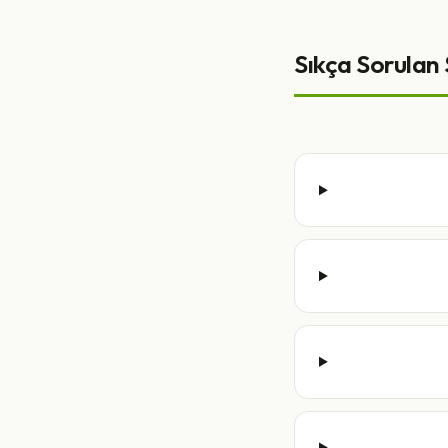
Sıkça Sorulan 