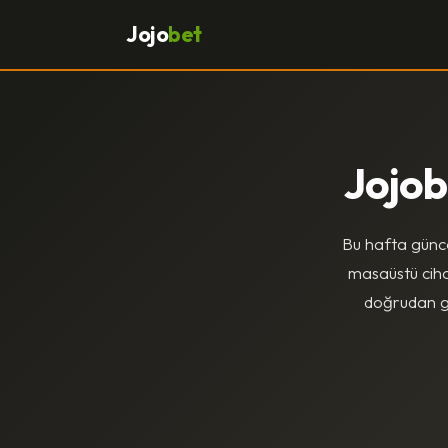
Jojo
bet
Jojob
Bu hafta günce
masaüstü ciha
doğrudan gi