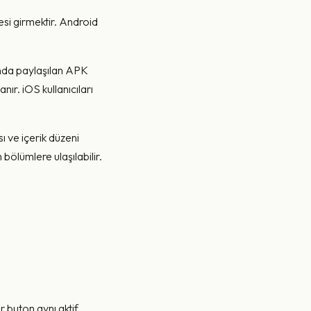
si girmektir. Android
nda paylaşılan APK
ır. iOS kullanıcıları
 ve içerik düzeni
ölümlere ulaşılabilir.
r buton aynı aktif