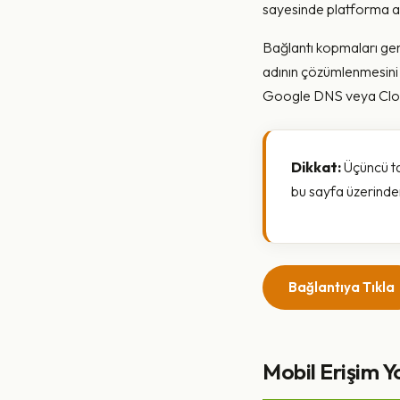
sayesinde platforma an
Bağlantı kopmaları gene
adının çözümlenmesini e
Google DNS veya Cloudf
Dikkat:
Üçüncü tar
bu sayfa üzerinden
Bağlantıya Tıkla
Mobil Erişim Yo