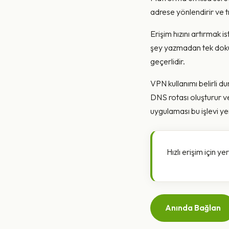
adrese yönlendirir ve t
Erişim hızını artırmak i
şey yazmadan tek dok
geçerlidir.
VPN kullanımı belirli d
DNS rotası oluşturur v
uygulaması bu işlevi yer
Hızlı erişim için yer
Anında Bağlan