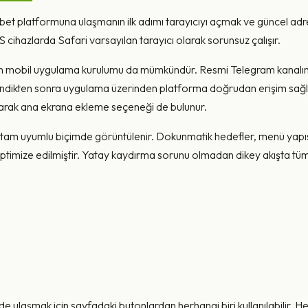
bet platformuna ulaşmanın ilk adımı tarayıcıyı açmak ve güncel adre
cihazlarda Safari varsayılan tarayıcı olarak sorunsuz çalışır.
n mobil uygulama kurulumu da mümkündür. Resmi Telegram kanalı
klendikten sonra uygulama üzerinden platforma doğrudan erişim sağlan
arak ana ekrana ekleme seçeneği de bulunur.
 tam uyumlu biçimde görüntülenir. Dokunmatik hedefler, menü yapısı
timize edilmiştir. Yatay kaydırma sorunu olmadan dikey akışta tüm b
e ulaşmak için sayfadaki butonlardan herhangi biri kullanılabilir. He