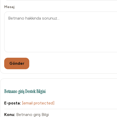
Mesaj
Gönder
Betnano giriş Destek Bilgisi
E-posta:
[email protected]
Konu:
Betnano giriş Bilgi