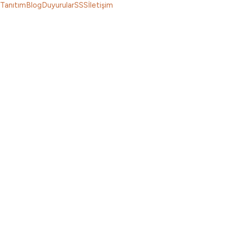
Tanıtım
Blog
Duyurular
SSS
İletişim