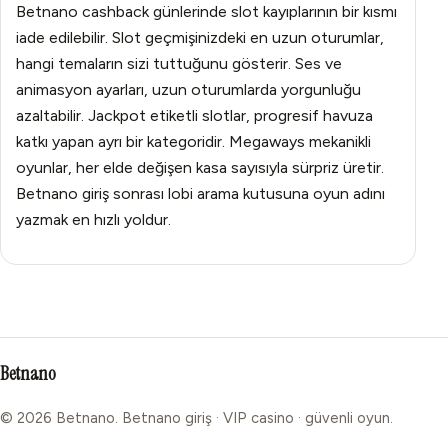
Betnano cashback günlerinde slot kayıplarının bir kısmı
iade edilebilir. Slot geçmişinizdeki en uzun oturumlar,
hangi temaların sizi tuttuğunu gösterir. Ses ve
animasyon ayarları, uzun oturumlarda yorgunluğu
azaltabilir. Jackpot etiketli slotlar, progresif havuza
katkı yapan ayrı bir kategoridir. Megaways mekanikli
oyunlar, her elde değişen kasa sayısıyla sürpriz üretir.
Betnano giriş sonrası lobi arama kutusuna oyun adını
yazmak en hızlı yoldur.
Betnano
© 2026 Betnano. Betnano giriş · VIP casino · güvenli oyun.