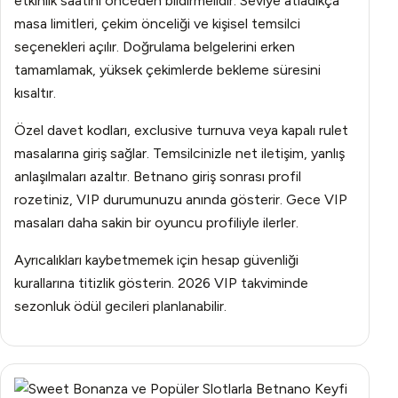
etkinlik saatini önceden bildirmelidir. Seviye atladıkça
masa limitleri, çekim önceliği ve kişisel temsilci
seçenekleri açılır. Doğrulama belgelerini erken
tamamlamak, yüksek çekimlerde bekleme süresini
kısaltır.
Özel davet kodları, exclusive turnuva veya kapalı rulet
masalarına giriş sağlar. Temsilcinizle net iletişim, yanlış
anlaşılmaları azaltır. Betnano giriş sonrası profil
rozetiniz, VIP durumunuzu anında gösterir. Gece VIP
masaları daha sakin bir oyuncu profiliyle ilerler.
Ayrıcalıkları kaybetmemek için hesap güvenliği
kurallarına titizlik gösterin. 2026 VIP takviminde
sezonluk ödül gecileri planlanabilir.