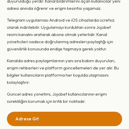
duyurulduğu yerdir. Kanal bildirimlerini açan kullanıcılar yeni
adresi anında öğrenir ve erişim kesintisi yaşamaz.
Telegram uygulaması Android ve iOS cihazlarda ücretsiz
olarak indirilebilir. Uygulamayı kurduktan sonra Jojobet
resmi kanalını aratarak abone olmak yeterlidir. Kanal
yöneticileri sadece doğrulanmış adresleri paylaştığı için
güvenilirlik konusunda endişe taşımaya gerek yoktur.
Kanalda adres paylaşımlarının yanı sıra bakım duyuruları,
erişim rehberleri ve platform güncellemeleri de yer alır. Bu
bilgiler kullanıcıların platforma her koşulda ulaşmasını
kolaylaştırır.
Güncel adres yönetimi, Jojobet kullanıcılarının erişim
sürekliliğini korumak için kritik bir noktadır.
Adrese Git