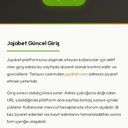
Jojobet Güncel Giriş
Jojobet platformuna ulaşmak isteyen kullanıcılar için aktif
olan giriş adresi bu sayfada düzenli olarak kontrol edilir ve
güncellenir. Tarayıcı üzerinden
jojobet.com
adresini ziyaret
etmek yeterlidir.
Giriş süreci oldukça kısa sürer. Adres çubuğuna doğrudan
URL yazıldığında platform ana sayfası birkaç saniye içinde
yüklenir. Kullanıcılar mevcut hesaplarıyla oturum açabilir, ilk
kez ziyaret edenler ise kayıt adımlarını tamamladıktan sonra
tüm içeriğe ulaşabilir.