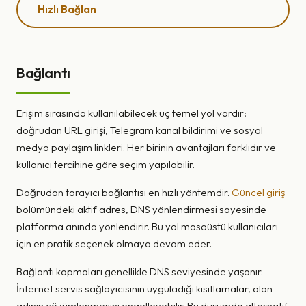
Hızlı Bağlan
Bağlantı
Erişim sırasında kullanılabilecek üç temel yol vardır:
doğrudan URL girişi, Telegram kanal bildirimi ve sosyal
medya paylaşım linkleri. Her birinin avantajları farklıdır ve
kullanıcı tercihine göre seçim yapılabilir.
Doğrudan tarayıcı bağlantısı en hızlı yöntemdir.
Güncel giriş
bölümündeki aktif adres, DNS yönlendirmesi sayesinde
platforma anında yönlendirir. Bu yol masaüstü kullanıcıları
için en pratik seçenek olmaya devam eder.
Bağlantı kopmaları genellikle DNS seviyesinde yaşanır.
İnternet servis sağlayıcısının uyguladığı kısıtlamalar, alan
adının çözümlenmesini engelleyebilir. Bu durumda alternatif