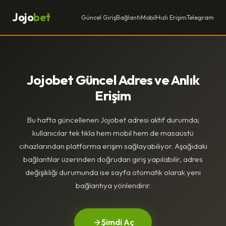
Jojo
bet
Güncel Giriş
Bağlantı
Mobil
Hızlı Erişim
Telegram
Jojobet Güncel Adres ve Anlık
Erişim
Bu hafta güncellenen Jojobet adresi aktif durumda;
kullanıcılar tek tıkla hem mobil hem de masaüstü
cihazlarından platforma erişim sağlayabiliyor. Aşağıdaki
bağlantılar üzerinden doğrudan giriş yapılabilir, adres
değişikliği durumunda ise sayfa otomatik olarak yeni
bağlantıya yönlendirir.
Şimdi Aç