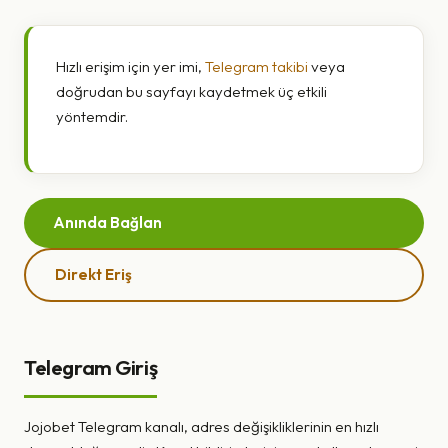
Hızlı erişim için yer imi,
Telegram takibi
veya
doğrudan bu sayfayı kaydetmek üç etkili
yöntemdir.
Anında Bağlan
Direkt Eriş
Telegram Giriş
Jojobet Telegram kanalı, adres değişikliklerinin en hızlı