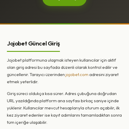
Jojobet Güncel Giriş
Jojobet platformuna ulaşmak isteyen kullanıcılar için aktif
olan giriş adresi bu sayfada düzenli olarak kontrol edilir ve
güncellenir. Tarayıcı üzerinden
jojobet.com
adresini ziyaret
etmek yeterlidir.
Giriş süreci oldukça kısa sürer. Adres çubuğuna doğrudan
URL yazıldığında platform ana sayfası birkaç saniye içinde
yüklenir. Kullanıcılar mevcut hesaplarıyla oturum açabilir, ilk
kez ziyaret edenler ise kayıt adımlarını tamamladıktan sonra
tüm içeriğe ulaşabilir.