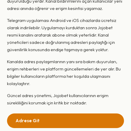
duyurulduğu yerdir. Kanal bildirimlerini açan kullanıcılar yeni
adresi anında öğrenir ve erişim kesintisi yaşamaz.
Telegram uygulaması Android ve iOS cihazlarda ücretsiz
olarak indirilebilir. Uygulamayı kurduktan sonra Jojobet
resmi kanalını aratarak abone olmak yeterlidir. Kanal
yöneticileri sadece doğrulanmış adresleri paylaştığı için
güvenilirlik konusunda endişe taşımaya gerek yoktur.
Kanalda adres paylaşımlarının yanı sıra bakım duyuruları,
erişim rehberleri ve platform güncellemeleri de yer alır. Bu
bilgiler kullanıcıların platforma her koşulda ulaşmasını
kolaylaştırır.
Güncel adres yönetimi, Jojobet kullanıcılarının erişim
sürekliliğini korumak için kritik bir noktadır.
Adrese Git