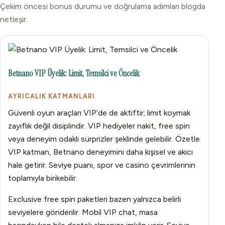
Çekim öncesi bonus durumu ve doğrulama adımları blogda
netleşir.
Betnano VIP Üyelik: Limit, Temsilci ve Öncelik
AYRICALIK KATMANLARI
Güvenli oyun araçları VIP’de de aktiftir; limit koymak
zayıflık değil disiplindir. VIP hediyeler nakit, free spin
veya deneyim odaklı sürprizler şeklinde gelebilir. Özetle
VIP katman, Betnano deneyimini daha kişisel ve akıcı
hale getirir. Seviye puanı, spor ve casino çevrimlerinin
toplamıyla birikebilir.
Exclusive free spin paketleri bazen yalnızca belirli
seviyelere gönderilir. Mobil VIP chat, masa