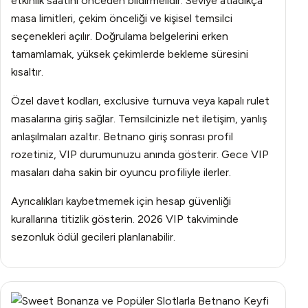
etkinlik saatini önceden bildirmelidir. Seviye atladıkça
masa limitleri, çekim önceliği ve kişisel temsilci
seçenekleri açılır. Doğrulama belgelerini erken
tamamlamak, yüksek çekimlerde bekleme süresini
kısaltır.
Özel davet kodları, exclusive turnuva veya kapalı rulet
masalarına giriş sağlar. Temsilcinizle net iletişim, yanlış
anlaşılmaları azaltır. Betnano giriş sonrası profil
rozetiniz, VIP durumunuzu anında gösterir. Gece VIP
masaları daha sakin bir oyuncu profiliyle ilerler.
Ayrıcalıkları kaybetmemek için hesap güvenliği
kurallarına titizlik gösterin. 2026 VIP takviminde
sezonluk ödül gecileri planlanabilir.