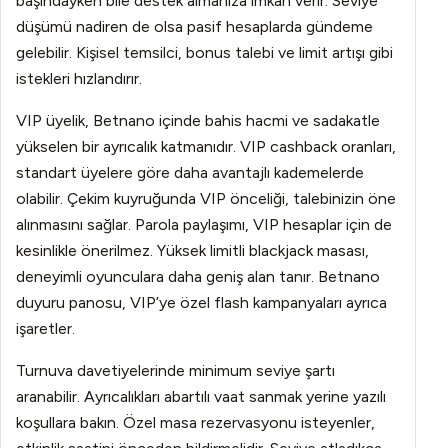
başındayken bile destek almanıza imkân verir. Seviye
düşümü nadiren de olsa pasif hesaplarda gündeme
gelebilir. Kişisel temsilci, bonus talebi ve limit artışı gibi
istekleri hızlandırır.
VIP üyelik, Betnano içinde bahis hacmi ve sadakatle
yükselen bir ayrıcalık katmanıdır. VIP cashback oranları,
standart üyelere göre daha avantajlı kademelerde
olabilir. Çekim kuyruğunda VIP önceliği, talebinizin öne
alınmasını sağlar. Parola paylaşımı, VIP hesaplar için de
kesinlikle önerilmez. Yüksek limitli blackjack masası,
deneyimli oyunculara daha geniş alan tanır. Betnano
duyuru panosu, VIP’ye özel flash kampanyaları ayrıca
işaretler.
Turnuva davetiyelerinde minimum seviye şartı
aranabilir. Ayrıcalıkları abartılı vaat sanmak yerine yazılı
koşullara bakın. Özel masa rezervasyonu isteyenler,