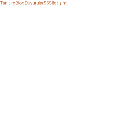
Tanıtım
Blog
Duyurular
SSS
İletişim