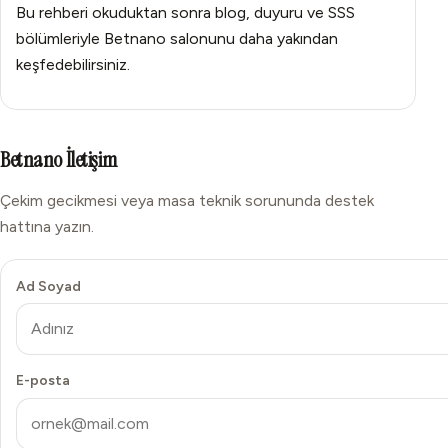
Bu rehberi okuduktan sonra blog, duyuru ve SSS
bölümleriyle Betnano salonunu daha yakından
keşfedebilirsiniz.
Betnano İletişim
Çekim gecikmesi veya masa teknik sorununda destek
hattına yazın.
Ad Soyad
E-posta