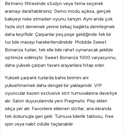
Betnano filtresinde stüdyo veya tema seçerek
aramayı daraltabilirsiniz. Demo modu açıksa, gerçek
bakiyeyi riske atmadan oyunu tanıyın. Aynı anda çok
fazla slot denemek yerine birkaç başlıkta derinleşmek
daha keyiflidir. Çarpanlar peş peşe geldiğinde tek bir
tur bile masayı hareketlendirebilir. Mobilde Sweet
Bonanza turları, tek elle bile rahat oynanacak şekilde
optimize edilmiştir. Sweet Bonanza 1000 varyasyonu,
daha yüksek çarpan tavanı arayanlara hitap eder.
Yüksek çarpanlı turlarda bahis birimini ani
yükseltmemek daha dengeli bir yaklaşımdır. VIP
oyuncular bazen exclusive slot turnuvalarına davetiye
alır. Salon duyurularında yeni Pragmatic Play ekleri
sıkça yer alır. Favorilere eklenen slotlar, ana ekranda
tek dokunuşla geri gelir. Turnuva liderlik tablosu, free
spin veya nakit ödülle taçlanabilir.