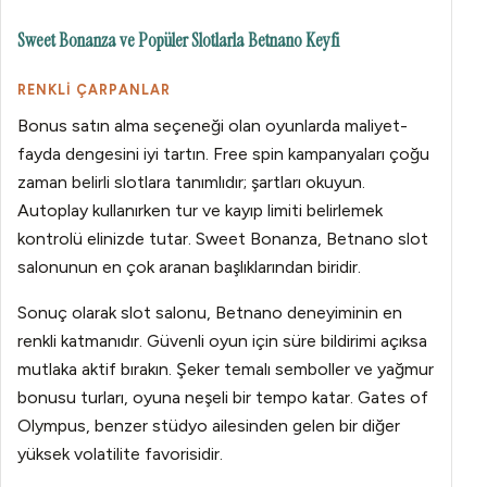
Sweet Bonanza ve Popüler Slotlarla Betnano Keyfi
RENKLI ÇARPANLAR
Bonus satın alma seçeneği olan oyunlarda maliyet-
fayda dengesini iyi tartın. Free spin kampanyaları çoğu
zaman belirli slotlara tanımlıdır; şartları okuyun.
Autoplay kullanırken tur ve kayıp limiti belirlemek
kontrolü elinizde tutar. Sweet Bonanza, Betnano slot
salonunun en çok aranan başlıklarından biridir.
Sonuç olarak slot salonu, Betnano deneyiminin en
renkli katmanıdır. Güvenli oyun için süre bildirimi açıksa
mutlaka aktif bırakın. Şeker temalı semboller ve yağmur
bonusu turları, oyuna neşeli bir tempo katar. Gates of
Olympus, benzer stüdyo ailesinden gelen bir diğer
yüksek volatilite favorisidir.