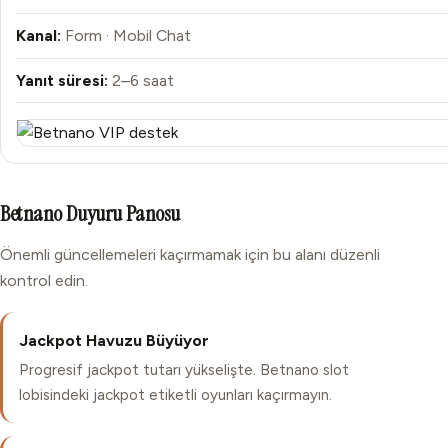
Kanal:
Form · Mobil Chat
Yanıt süresi:
2–6 saat
Betnano Duyuru Panosu
Önemli güncellemeleri kaçırmamak için bu alanı düzenli
kontrol edin.
Jackpot Havuzu Büyüyor
Progresif jackpot tutarı yükselişte. Betnano slot
lobisindeki jackpot etiketli oyunları kaçırmayın.