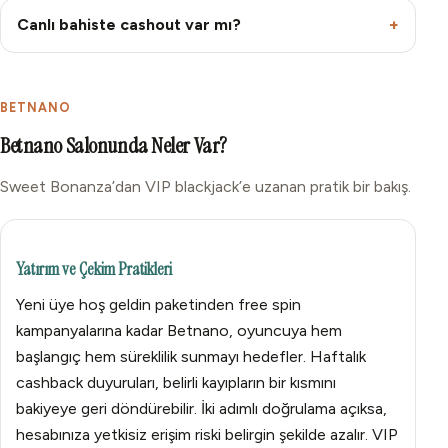
Canlı bahiste cashout var mı?
BETNANO
Betnano Salonunda Neler Var?
Sweet Bonanza’dan VIP blackjack’e uzanan pratik bir bakış.
Yatırım ve Çekim Pratikleri
Yeni üye hoş geldin paketinden free spin
kampanyalarına kadar Betnano, oyuncuya hem
başlangıç hem süreklilik sunmayı hedefler. Haftalık
cashback duyuruları, belirli kayıpların bir kısmını
bakiyeye geri döndürebilir. İki adımlı doğrulama açıksa,
hesabınıza yetkisiz erişim riski belirgin şekilde azalır. VIP