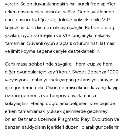
yaratır. Salon duyurularındaki sınırlı süreli free spin’ler,
erken davrananlara avantaj sağlar. Gece saatlerinde
canlı casino trafiği artar; doluluk yükselse bile VIP
kuyrukları daha kısa tutulmaya çalışılır. Betnano blog
yazıları, oyun stratejileri ve VIP ipuçlarıyla makaleyi
tamamlar. Güvenli oyun araçları; oturum hatırlatması
ve limit koyma seçenekleriyle desteklenebilir.
Canlı masa sohbetinde saygılı dil, hem krupiye hem
diğer oyuncular için keyfi korur. Sweet Bonanza 1000
varyasyonu, daha yüksek çarpan potansiyeli arayanlar
için gündeme gelir. Oyun geçmişi ekranı, kazanç-kayıp
özetini görmenizi ve tempoyu ayarlamanızı
kolaylaştırır. Hesap doğrulama belgeleri istendiğinde
erken tamamlamak, yüksek çekimlerde gecikmeyi
önler. Betnano üzerinde Pragmatic Play, Evolution ve
benzeri stüdyoların içerikleri düzenli olarak güncellenir.