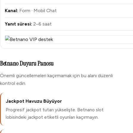
Kanal:
Form · Mobil Chat
Yanıt süresi:
2–6 saat
Betnano Duyuru Panosu
Önemli güncellemeleri kaçırmamak için bu alanı düzenli
kontrol edin.
Jackpot Havuzu Büyüyor
Progresif jackpot tutarı yükselişte. Betnano slot
lobisindeki jackpot etiketli oyunları kaçırmayın.