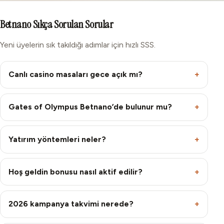
Betnano Sıkça Sorulan Sorular
Yeni üyelerin sık takıldığı adımlar için hızlı SSS.
Canlı casino masaları gece açık mı?
Gates of Olympus Betnano’de bulunur mu?
Yatırım yöntemleri neler?
Hoş geldin bonusu nasıl aktif edilir?
2026 kampanya takvimi nerede?