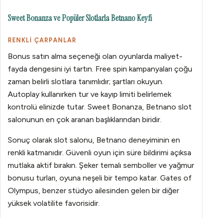
Sweet Bonanza ve Popüler Slotlarla Betnano Keyfi
RENKLI ÇARPANLAR
Bonus satın alma seçeneği olan oyunlarda maliyet-
fayda dengesini iyi tartın. Free spin kampanyaları çoğu
zaman belirli slotlara tanımlıdır; şartları okuyun.
Autoplay kullanırken tur ve kayıp limiti belirlemek
kontrolü elinizde tutar. Sweet Bonanza, Betnano slot
salonunun en çok aranan başlıklarından biridir.
Sonuç olarak slot salonu, Betnano deneyiminin en
renkli katmanıdır. Güvenli oyun için süre bildirimi açıksa
mutlaka aktif bırakın. Şeker temalı semboller ve yağmur
bonusu turları, oyuna neşeli bir tempo katar. Gates of
Olympus, benzer stüdyo ailesinden gelen bir diğer
yüksek volatilite favorisidir.