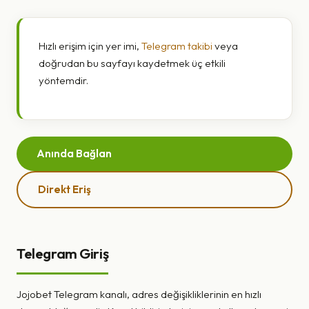
Hızlı erişim için yer imi,
Telegram takibi
veya
doğrudan bu sayfayı kaydetmek üç etkili
yöntemdir.
Anında Bağlan
Direkt Eriş
Telegram Giriş
Jojobet Telegram kanalı, adres değişikliklerinin en hızlı