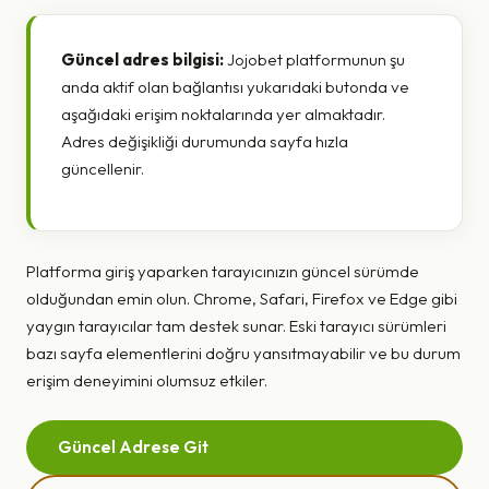
Güncel adres bilgisi:
Jojobet platformunun şu
anda aktif olan bağlantısı yukarıdaki butonda ve
aşağıdaki erişim noktalarında yer almaktadır.
Adres değişikliği durumunda sayfa hızla
güncellenir.
Platforma giriş yaparken tarayıcınızın güncel sürümde
olduğundan emin olun. Chrome, Safari, Firefox ve Edge gibi
yaygın tarayıcılar tam destek sunar. Eski tarayıcı sürümleri
bazı sayfa elementlerini doğru yansıtmayabilir ve bu durum
erişim deneyimini olumsuz etkiler.
Güncel Adrese Git