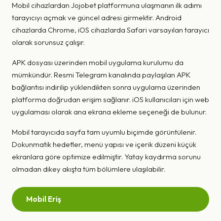
Mobil cihazlardan Jojobet platformuna ulaşmanın ilk adımı
tarayıcıyı açmak ve güncel adresi girmektir. Android
cihazlarda Chrome, iOS cihazlarda Safari varsayılan tarayıcı
olarak sorunsuz çalışır.
APK dosyası üzerinden mobil uygulama kurulumu da
mümkündür. Resmi Telegram kanalında paylaşılan APK
bağlantısı indirilip yüklendikten sonra uygulama üzerinden
platforma doğrudan erişim sağlanır. iOS kullanıcıları için web
uygulaması olarak ana ekrana ekleme seçeneği de bulunur.
Mobil tarayıcıda sayfa tam uyumlu biçimde görüntülenir.
Dokunmatik hedefler, menü yapısı ve içerik düzeni küçük
ekranlara göre optimize edilmiştir. Yatay kaydırma sorunu
olmadan dikey akışta tüm bölümlere ulaşılabilir.
Mobil Eriş