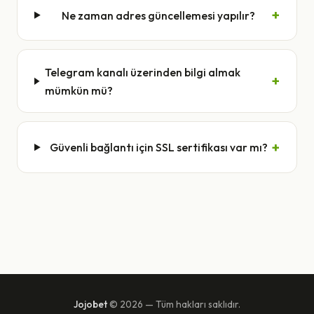
Ne zaman adres güncellemesi yapılır?
Telegram kanalı üzerinden bilgi almak
mümkün mü?
Güvenli bağlantı için SSL sertifikası var mı?
Jojobet
© 2026 — Tüm hakları saklıdır.