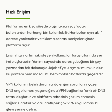
Hızlı Erişim
Platforma en kısa sürede ulaşmak için sayfadaki
butonlardan herhangi biri kullanılabilir. Her buton aynı aktif
adrese yönlendirir ve tıklama sonrası saniyeler içinde
platform açılır.
Erişim hızını artırmak isteyen kullanıcılar tarayıcılarında yer
imi oluşturabilir. Yer imi sayesinde adres çubuğuna bir şey
yazmadan tek dokunuşla Jojobet'ye ulaşmak mümkün olur.
Bu yöntem hem masaüstü hem mobil cihazlarda geçerlidir.
VPN kullanımı belirli durumlarda erişim sorunlarını çözer.
DNS engellemesi yaşandığında VPN bağlantısı farklı bir DNS
rotası oluşturur ve platform adresinin çözümlenmesini
sağlar. Ücretsiz ya da ücretli pek çok VPN uygulaması bu
işlevi yerine getirir.